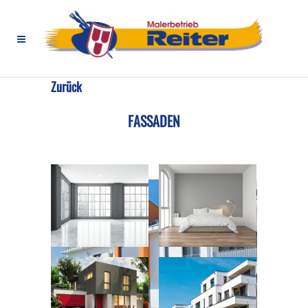
Home
>
Fassaden
>
Fassaden
Zurück
FASSADEN